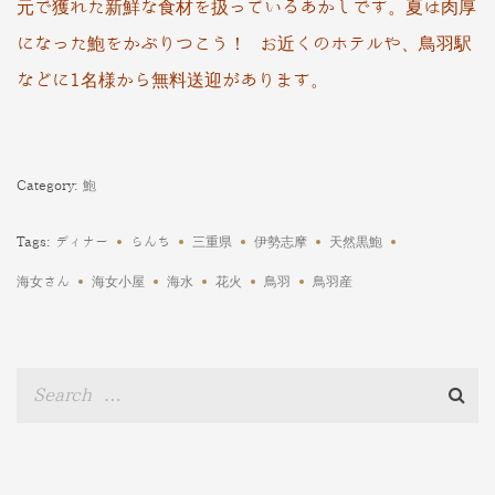
元で獲れた新鮮な食材を扱っているあかしです。夏は肉厚
になった鮑をかぶりつこう！ お近くのホテルや、鳥羽駅
などに1名様から無料送迎があります。
Category:
鮑
Tags:
ディナー
らんち
三重県
伊勢志摩
天然黒鮑
海女さん
海女小屋
海水
花火
鳥羽
鳥羽産