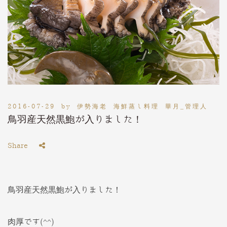
2016-07-29
by
伊勢海老 海鮮蒸し料理 華月_管理人
鳥羽産天然黒鮑が入りました！
Share
鳥羽産天然黒鮑が入りました！
肉厚です(^^)