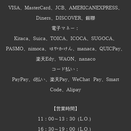
VISA、MasterCard、JCB、AMERICANEXPRESS、
Diners、DISCOVER、銀聯
電子マネー：
Kitaca、Suica、TOICA、ICOCA、SUGOCA、
PASMO、nimoca、はやかけん、manaca、QUICPay、
楽天Edy、WAON、nanaco
コード払い：
PayPay、d払い、楽天Pay、WeChat Pay、Smart
Code、Alipay
【営業時間】
11：00～13：30（L.O.）
16：30～19：00（L.O.）