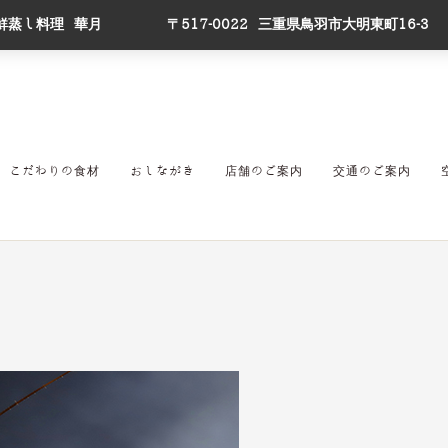
鮮蒸し料理 華月
〒517-0022 三重県鳥羽市大明東町16-3
こだわりの食材
おしながき
店舗のご案内
交通のご案内