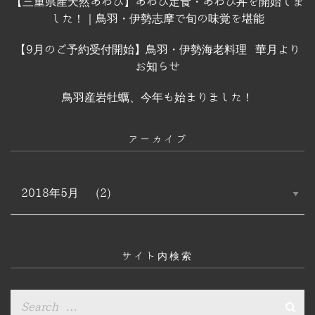
【三重県産天然あわび】あわび定食・あわび丼を開始しま
した！｜鳥羽・伊勢志摩で旬の味覚を堪能
【9月のご予約受付開始】鳥羽・伊勢海老料理 華月より
お知らせ
鳥羽産岩牡蠣、今年も始まりました！
アーカイブ
ア
ー
カ
イ
ブ
サイト内検索