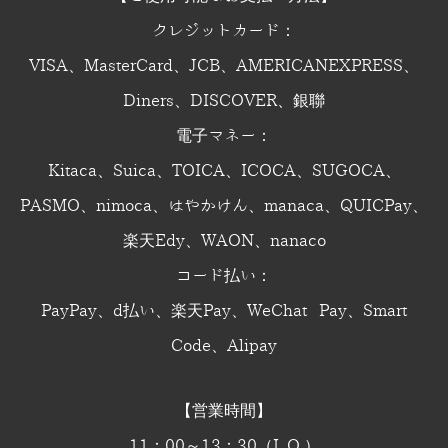
クレジットカード：
VISA、MasterCard、JCB、AMERICANEXPRESS、
Diners、DISCOVER、銀聯
電子マネー：
Kitaca、Suica、TOICA、ICOCA、SUGOCA、
PASMO、nimoca、はやかけん、manaca、QUICPay、
楽天Edy、WAON、nanaco
コード払い：
PayPay、d払い、楽天Pay、WeChat Pay、Smart
Code、Alipay
【営業時間】
11：00～13：30（L.O.）