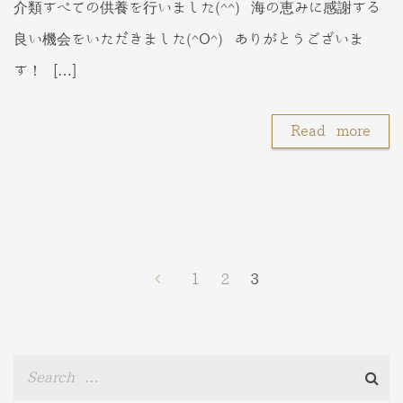
介類すべての供養を行いました(^^) 海の恵みに感謝する
良い機会をいただきました(^O^) ありがとうございま
す！ […]
Read more
投
1
2
3
稿
ナ
ビ
ゲ
ー
シ
ョ