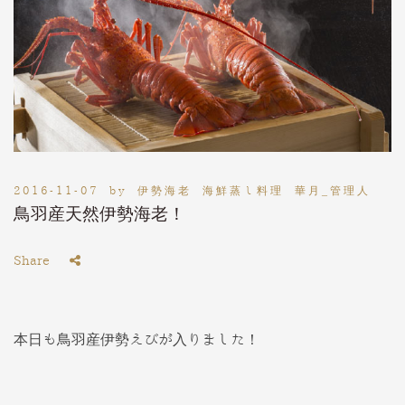
2016-11-07
by
伊勢海老 海鮮蒸し料理 華月_管理人
鳥羽産天然伊勢海老！
Share
本日も鳥羽産伊勢えびが入りました！