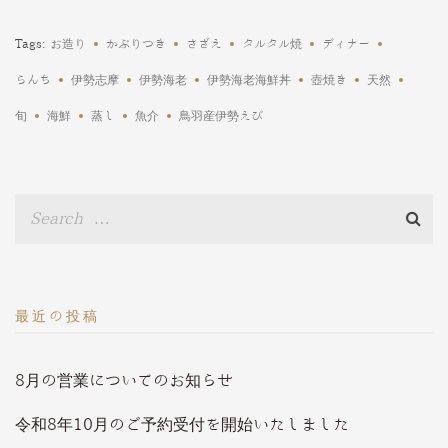
Tags:
お造り
かぶりつき
さざえ
タルタル焼
ディナー
らんち
伊勢志摩
伊勢海老
伊勢海老海鮮丼
壺焼き
天然
旬
海鮮
蒸し
魚介
鳥羽産伊勢えび
最近の投稿
8月の営業についてのお知らせ
令和8年10月のご予約受付を開始いたしました