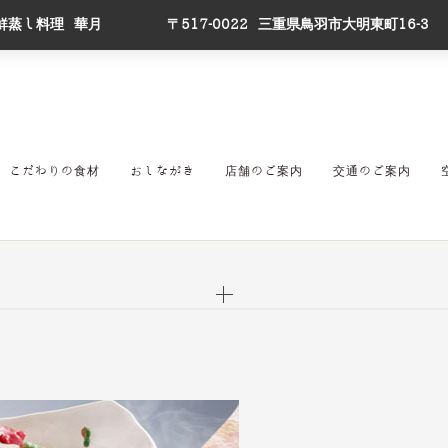
鮮蒸し料理 華月
〒517-0022 三重県鳥羽市大明東町16-3
こだわりの食材
おしながき
店舗のご案内
交通のご案内