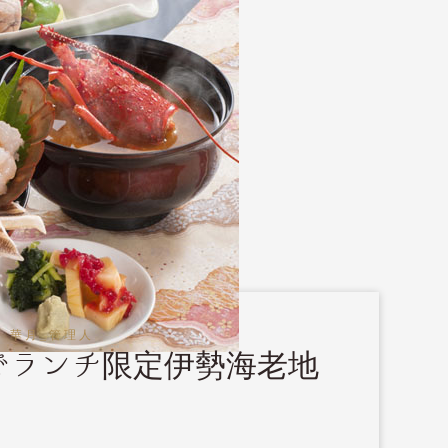
 華月_管理人
でランチ限定伊勢海老地