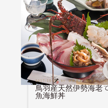
2017-10-20
by
伊勢海老 海鮮蒸し料理
鳥羽産天然伊勢海老
魚海鮮丼