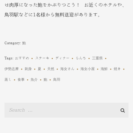
は肉厚になった鮑をかぶりつこう！ お近くのホテルや、
鳥羽駅などに1名様から無料送迎があります。
Category:
鮑
Tags:
おすすめ
ステーキ
ディナー
らんち
三重県
伊勢志摩
刺身
夏
天然
海女さん
海女小屋
海鮮
焼き
蒸し
食事
魚介
鮑
鳥羽