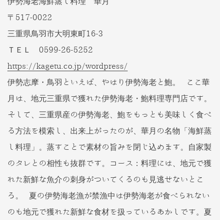
伊勢海老海鮮蒸し料理 華月
〒517-0022
三重県鳥羽市大明東町16-3
ＴＥＬ 0599-26-5252
https://kagetu.co.jp/wordpress/
伊勢志摩・鳥羽といえば、やはり伊勢海老と鮑。 ここ華
月は、地元三重県で獲れた伊勢海老・鮑料理専門店です。
そして、三重県産の伊勢海老、鮑をもっとも美味しく食べ
る方法を模索し、出来上がったのが、華月の名物「海鮮蒸
し料理」。蒸すことで素材の旨みを閉じ込めます。自家製
のタレとの相性も抜群です。コース：料理には、地元で獲
れた新鮮な魚介の刺身がついてくるのも見逃せないとこ
ろ。 夏の伊勢海老漁が禁漁中は伊勢海老が食べられない
のも地元で獲れた新鮮な食材を扱っているあかしです。夏