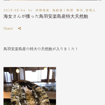
2018-08-04
by
伊勢海老 海鮮蒸し料理 華月_管理人
海女さんが獲った鳥羽安楽島産特大天然鮑
Share
鳥羽安楽島産の特大の天然鮑が入りました！