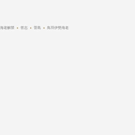
海老解禁
答志
菅島
鳥羽伊勢海老