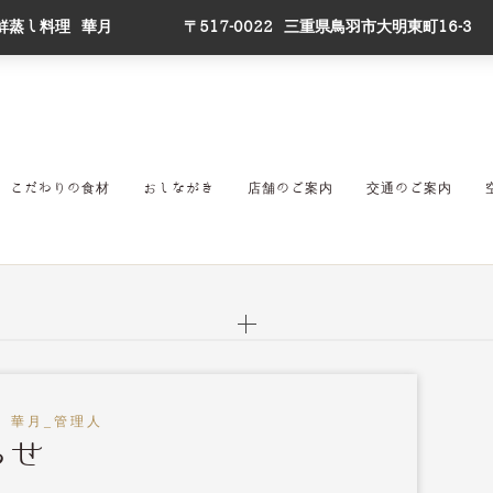
鮮蒸し料理 華月
〒517-0022 三重県鳥羽市大明東町16-3
こだわりの食材
おしながき
店舗のご案内
交通のご案内
 華月_管理人
らせ