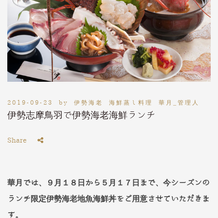
2019-09-23
by
伊勢海老 海鮮蒸し料理 華月_管理人
伊勢志摩鳥羽で伊勢海老海鮮ランチ
Share
華月では、９月１８日から５月１７日まで、今シーズンの
ランチ限定伊勢海老地魚海鮮丼をご用意させていただきま
す。