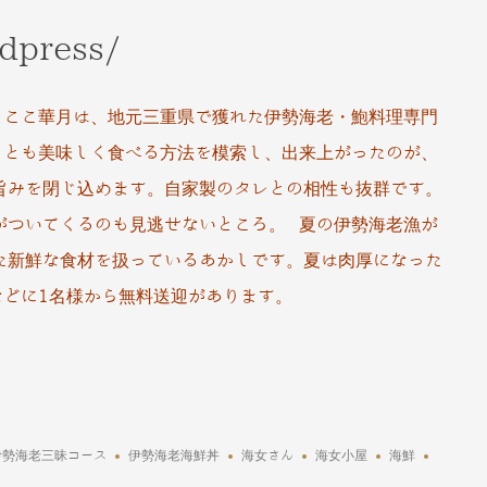
rdpress/
 ここ華月は、地元三重県で獲れた伊勢海老・鮑料理専門
っとも美味しく食べる方法を模索し、出来上がったのが、
旨みを閉じ込めます。自家製のタレとの相性も抜群です。
がついてくるのも見逃せないところ。 夏の伊勢海老漁が
た新鮮な食材を扱っているあかしです。夏は肉厚になった
などに1名様から無料送迎があります。
伊勢海老三昧コース
伊勢海老海鮮丼
海女さん
海女小屋
海鮮