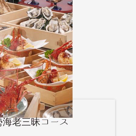
 華月_管理人
勢海老三昧コース