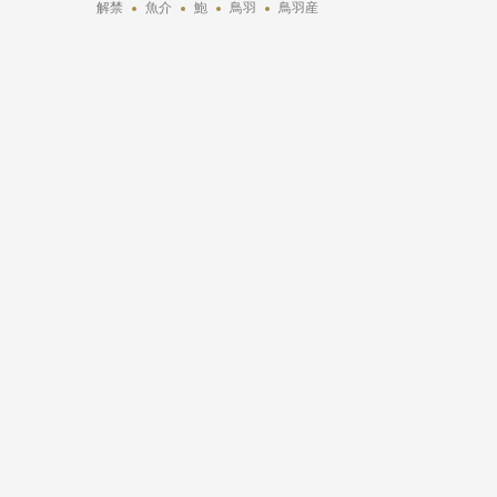
解禁
魚介
鮑
鳥羽
鳥羽産