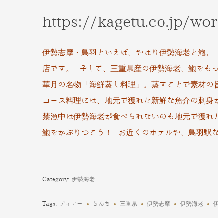
https://kagetu.co.jp/wo
伊勢志摩・鳥羽といえば、やはり伊勢海老と鮑。
店です。 そして、三重県産の伊勢海老、鮑をも
華月の名物「海鮮蒸し料理」。蒸すことで素材の
コース料理には、地元で獲れた新鮮な魚介
の刺身
禁漁中は伊勢海老が食べられないのも地元で獲れ
鮑をかぶりつこう！ お近くのホテルや、鳥羽駅
Category:
伊勢海老
Tags:
ディナー
らんち
三重県
伊勢志摩
伊勢海老