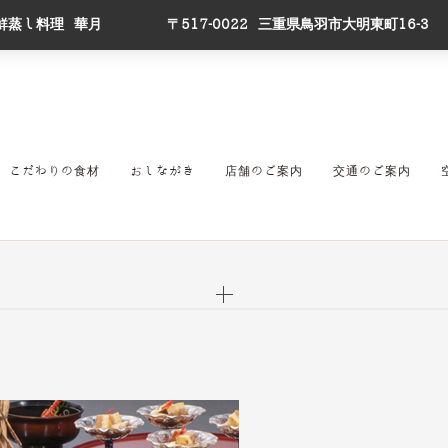
鮮蒸し料理 華月
〒517-0022 三重県鳥羽市大明東町16-3
こだわりの食材
おしながき
店舗のご案内
交通のご案内