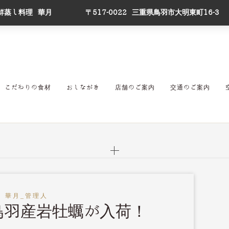
鮮蒸し料理 華月
〒517-0022 三重県鳥羽市大明東町16-3
こだわりの食材
おしながき
店舗のご案内
交通のご案内
 華月_管理人
鳥羽産岩牡蠣が入荷！