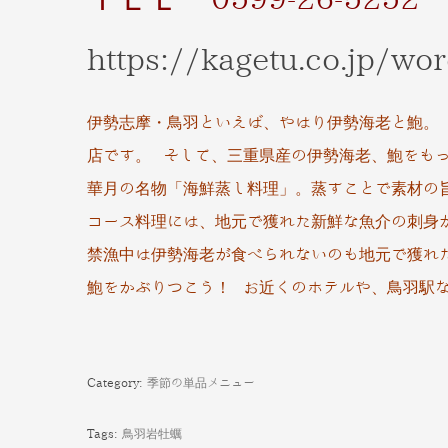
ＴＥＬ 0599-26-5252
https://kagetu.co.jp/wo
伊勢志摩・鳥羽といえば、やはり伊勢海老と鮑。
店です。 そして、三重県産の伊勢海老、鮑をも
華月の名物「海鮮蒸し料理」。蒸すことで素材の
コース料理には、地元で獲れた新鮮な魚介
の刺身
禁漁中は伊勢海老が食べられないのも地元で獲れ
鮑をかぶりつこう！ お近くのホテルや、鳥羽駅
Category:
季節の単品メニュー
Tags:
鳥羽岩牡蠣