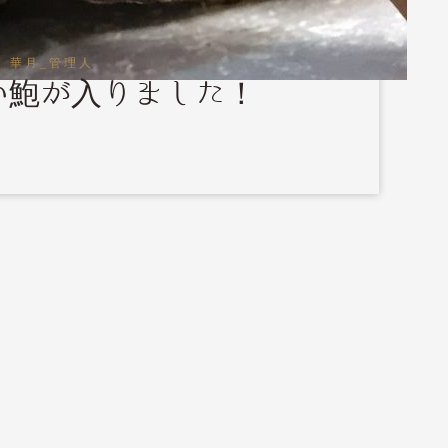
 華月_管理人
い鮑が入りました！