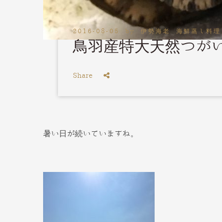
2016-08-05
by
伊勢海老 海鮮蒸し料理
鳥羽産特大天然つが
Share
暑い日が続いていますね。