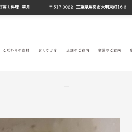
鮮蒸し料理 華月
〒517-0022 三重県鳥羽市大明東町16-3
こだわりの食材
おしながき
店舗のご案内
交通のご案内