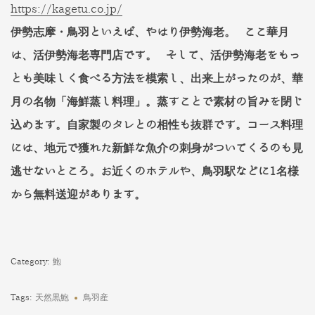
https://kagetu.co.jp/
伊勢志摩・鳥羽といえば、やはり伊勢海老。 ここ華月
は、活伊勢海老専門店です。 そして、活伊勢海老をもっ
とも美味しく食べる方法を模索し、出来上がったのが、華
月の名物「海鮮蒸し料理」。蒸すことで素材の旨みを閉じ
込めます。自家製のタレとの相性も抜群です。コース料理
には、地元で獲れた新鮮な魚介の刺身がついてくるのも見
逃せないところ。お近くのホテルや、鳥羽駅などに1名様
から無料送迎があります。
Category:
鮑
Tags:
天然黒鮑
鳥羽産