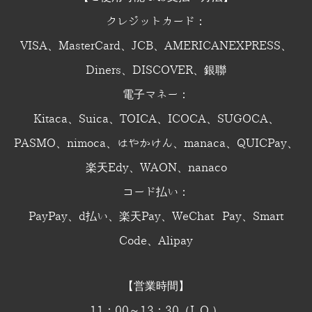
クレジットカード：
VISA、MasterCard、JCB、AMERICANEXPRESS、
Diners、DISCOVER、銀聯
電子マネー：
Kitaca、Suica、TOICA、ICOCA、SUGOCA、
PASMO、nimoca、はやかけん、manaca、QUICPay、
楽天Edy、WAON、nanaco
コード払い：
PayPay、d払い、楽天Pay、WeChat Pay、Smart
Code、Alipay
【営業時間】
11：00～13：30（L.O.）