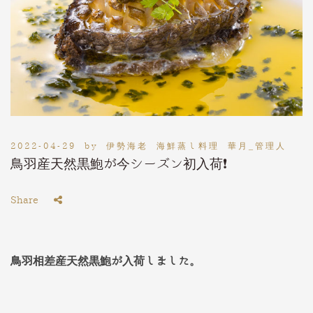
2022-04-29
by
伊勢海老 海鮮蒸し料理 華月_管理人
鳥羽産天然黒鮑が今シーズン初入荷❗️
Share
鳥羽相差産天然黒鮑が入荷しました。