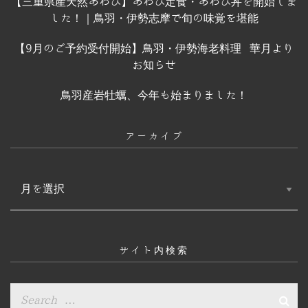
【三重県産天然あわび】あわび定食・あわび丼を開始しま
した！｜鳥羽・伊勢志摩で旬の味覚を堪能
【9月のご予約受付開始】鳥羽・伊勢海老料理 華月より
お知らせ
鳥羽産岩牡蠣、今年も始まりました！
アーカイブ
ア
ー
カ
イ
ブ
サイト内検索