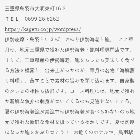
三重県鳥羽市大明東町16-3
ＴＥＬ 0599-26-5252
https://kagetu.co.jp/wordpress/
伊勢志摩・鳥羽といえば、やはり伊勢海老と鮑。 ここ華
月は、地元三重県で獲れた伊勢海老・鮑料理専門店です。
そして、三重県産の伊勢海老、鮑をもっとも美味しく食べ
る方法を模索し、出来上がったのが、華月の名物「海鮮蒸
し料理」。蒸すことで素材の旨みを閉じ込めます。自家製
のタレとの相性も抜群です。コース料理には、地元で獲れ
た新鮮な魚介の刺身がついてくるのも見逃せないところ。
夏の伊勢海老漁が禁漁中は伊勢海老が食べられないのも地
元で獲れた新鮮な食材を扱っているあかしです。夏は肉厚
になった鮑をかぶりつこう！ お近くのホテルや、鳥羽駅