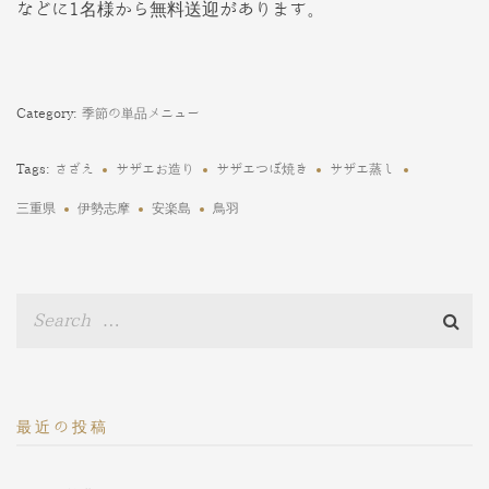
などに1名様から無料送迎があります。
Category:
季節の単品メニュー
Tags:
さざえ
サザエお造り
サザエつぼ焼き
サザエ蒸し
三重県
伊勢志摩
安楽島
鳥羽
最近の投稿