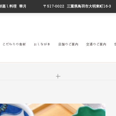
鮮蒸し料理 華月
〒517-0022 三重県鳥羽市大明東町16-3
こだわりの食材
おしながき
店舗のご案内
交通のご案内