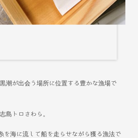
 華月_管理人
黒潮が出会う場所に位置する豊かな漁場で
志島トロさわら。
釣糸を海に流して船を走らせながら獲る漁法で