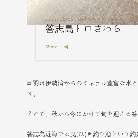
2022-12-29
by
伊勢海老 海鮮蒸し料理
答志島トロさわら
Share
鳥羽は伊勢湾からのミネラル豊富な水と
す。
そこで、秋から冬にかけて旬を迎える答
答志島近海では曳(ひ)き釣り漁という