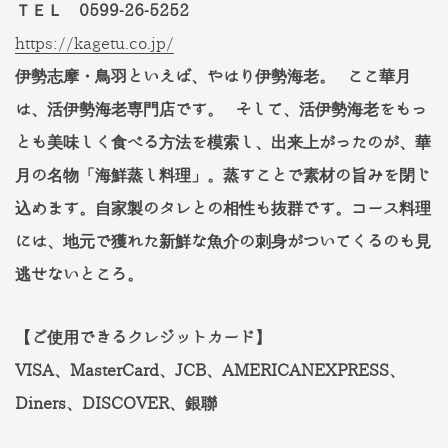
ＴＥＬ 0599-26-5252
https://kagetu.co.jp/
伊勢志摩・鳥羽といえば、やはり伊勢海老。 ここ華月
は、活伊勢海老専門店です。 そして、活伊勢海老をもっ
とも美味しく食べる方法を模索し、出来上がったのが、華
月の名物「海鮮蒸し料理」。蒸すことで素材の旨みを閉じ
込めます。自家製のタレとの相性も抜群です。コース料理
には、地元で獲れた新鮮な魚介の刺身がついてくるのも見
逃せないところ。
【ご使用できるクレジットカード】
VISA、MasterCard、JCB、AMERICANEXPRESS、
Diners、DISCOVER、銀聯