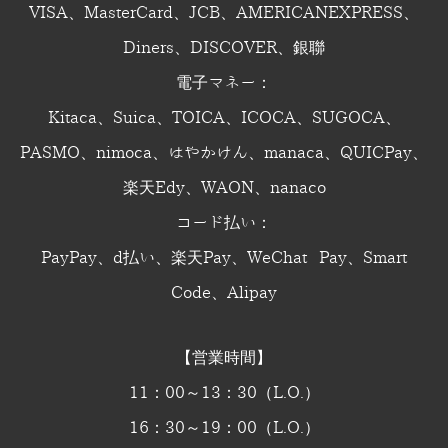
VISA、MasterCard、JCB、AMERICANEXPRESS、
Diners、DISCOVER、銀聯
電子マネー：
Kitaca、Suica、TOICA、ICOCA、SUGOCA、
PASMO、nimoca、はやかけん、manaca、QUICPay、
楽天Edy、WAON、nanaco
コード払い：
PayPay、d払い、楽天Pay、WeChat Pay、Smart
Code、Alipay
【営業時間】
11：00～13：30（L.O.）
16：30～19：00（L.O.）