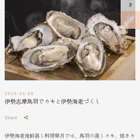
2023-02-05
伊勢志摩鳥羽でカキと伊勢海老づくし
Share
伊勢海老海鮮蒸し料理華月では、鳥羽の蒸しカキ、焼きカ