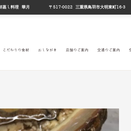
鮮蒸し料理 華月
〒517-0022 三重県鳥羽市大明東町16-3
こだわりの食材
おしながき
店舗のご案内
交通のご案内