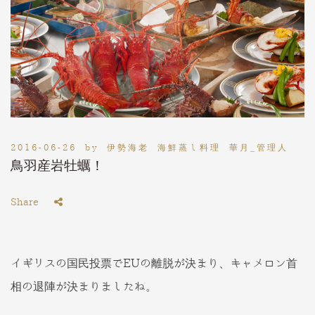
2016-06-26
by
伊勢海老 海鮮蒸し料理 華月_管理人
鳥羽産岩牡蠣！
Share
イギリスの国民投票でEUの離脱が決まり、キャメロン首
相の退陣が決まりましたね。