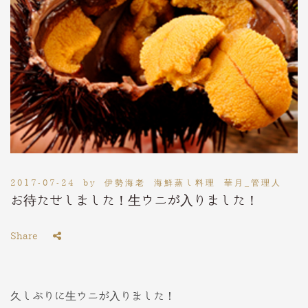
2017-07-24
by
伊勢海老 海鮮蒸し料理 華月_管理人
お待たせしました！生ウニが入りました！
Share
久しぶりに生ウニが入りました！