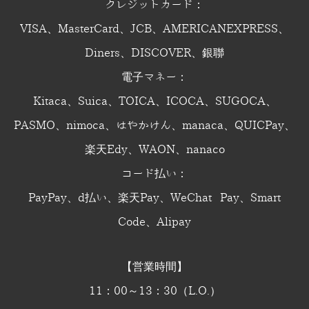
クレジットカード：
VISA、MasterCard、JCB、AMERICANEXPRESS、
Diners、DISCOVER、銀聯
電子マネー：
Kitaca、Suica、TOICA、ICOCA、SUGOCA、
PASMO、nimoca、はやかけん、manaca、QUICPay、
楽天Edy、WAON、nanaco
コード払い：
PayPay、d払い、楽天Pay、WeChat Pay、Smart
Code、Alipay
【営業時間】
11：00～13：30（L.O.）