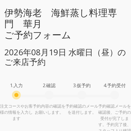
伊勢海老 海鮮蒸し料理専
門 華月
ご予約フォーム
2026年08月19日 水曜日（昼）の
ご来店予約
1.入力
2.確認
3.仮予約
4.予約受付
注文コースやお客
予約内容の確認を
予約確認のメール
予約確認メールを
様の情報を入力し
お願いします。
を送付します。
確認後、ご予約の
ます
受付が完了しま
す。予約完了後、
スタッフより確認