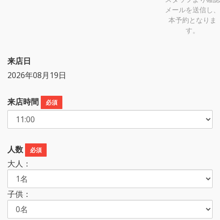
メールを送信し、
本予約となりま
す。
来店日
2026年08月19日
来店時間
必須
人数
必須
大人：
子供：