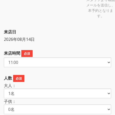
メールを送信し、
本予約となりま
す。
来店日
2026年08月14日
来店時間
必須
人数
必須
大人：
子供：