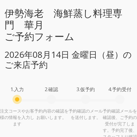
伊勢海老 海鮮蒸し料理専
門 華月
ご予約フォーム
2026年08月14日 金曜日（昼）の
ご来店予約
1.入力
2.確認
3.仮予約
4.予約受付
注文コースやお客
予約内容の確認を
予約確認のメール
予約確認メールを
様の情報を入力し
お願いします。
を送付します。
確認後、ご予約の
ます
受付が完了しま
す。予約完了後、
スタッフより確認