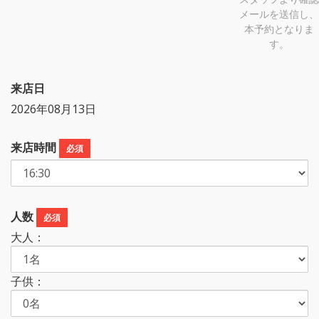
メールを送信し、
本予約となりま
す。
来店日
2026年08月13日
来店時間
必須
人数
必須
大人：
子供：