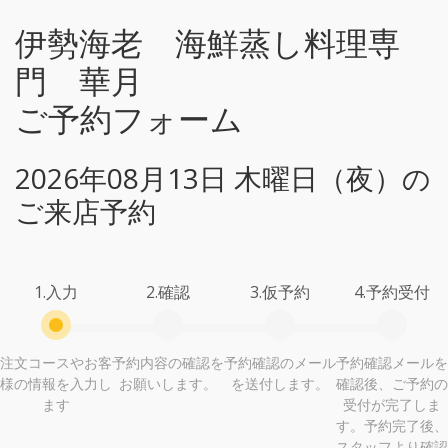
伊勢海老 海鮮蒸し料理専
門 華月
ご予約フォーム
2026年08月13日 木曜日（夜）の
ご来店予約
1.入力
2.確認
3.仮予約
4.予約受付
注文コースやお客
予約内容の確認を
予約確認のメール
予約確認メールを
様の情報を入力し
お願いします。
を送付します。
確認後、ご予約の
ます
受付が完了しま
す。予約完了後、
スタッフより確認