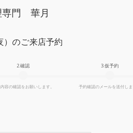
理専門 華月
日（夜）のご来店予約
2.確認
3.仮予約
約内容の確認をお願いします。
予約確認のメールを送付しま