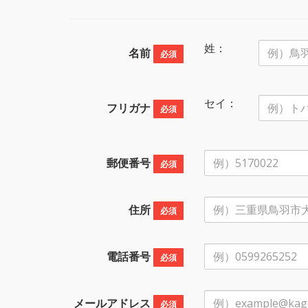
姓：
名前
必須
セイ：
フリガナ
必須
郵便番号
必須
住所
必須
電話番号
必須
メールアドレス
必須