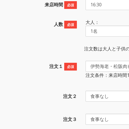
来店時間
必須
大人：
人数
必須
注文数は大人と子供
注文１
必須
注文条件：来店時間17
注文２
注文３